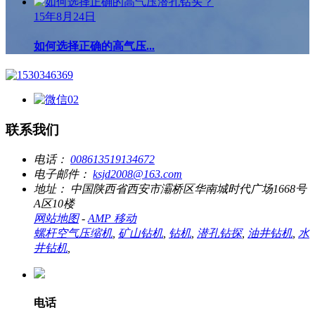
15年8月24日
如何选择正确的高气压...
联系我们
电话：
008613519134672
电子邮件：
ksjd2008@163.com
地址：
中国陕西省西安市灞​​桥区华南城时代广场1668号
A区10楼
网站地图
-
AMP 移动
螺杆空气压缩机
,
矿山钻机
,
钻机
,
潜孔钻探
,
油井钻机
,
水
井钻机
,
电话